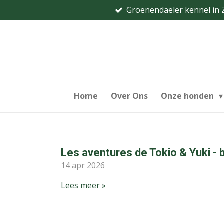
Groenendaeler kennel in
Ga
direct
naar
de
hoofdinhoud
Home
Over Ons
Onze honden
Les aventures de Tokio & Yuki - b
14 apr 2026
Lees meer »