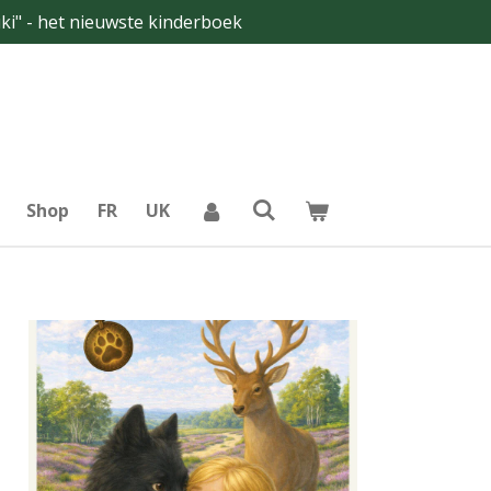
i" - het nieuwste kinderboek
Shop
FR
UK