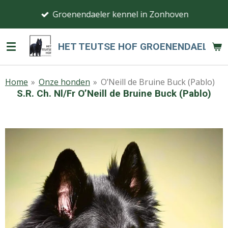
Ga
Groenendaeler kennel in Zonhoven
direct
naar
HET TEUTSE HOF GROENENDAEL
de
hoofdinhoud
Home
»
Onze honden
»
O’Neill de Bruine Buck (Pablo)
S.R. Ch. Nl/Fr O’Neill de Bruine Buck (Pablo)