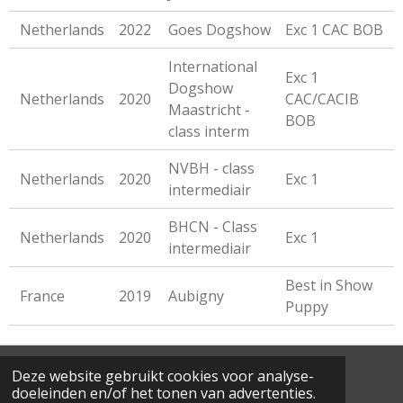
Netherlands
2022
Goes Dogshow
Exc 1 CAC BOB
International
Exc 1
Dogshow
Netherlands
2020
CAC/CACIB
Maastricht -
BOB
class interm
NVBH - class
Netherlands
2020
Exc 1
intermediair
BHCN - Class
Netherlands
2020
Exc 1
intermediair
Best in Show
France
2019
Aubigny
Puppy
Deze website gebruikt cookies voor analyse-
© 2023 - 2026 Het Teutse Hof
doeleinden en/of het tonen van advertenties.
Powered by
JouwWeb